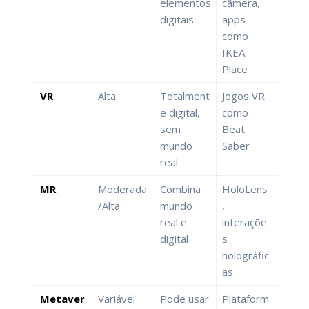
elementos
câmera,
digitais
apps
como
IKEA
Place
VR
Alta
Totalment
Jogos VR
e digital,
como
sem
Beat
mundo
Saber
real
MR
Moderada
Combina
HoloLens
/Alta
mundo
,
real e
interaçõe
digital
s
holográfic
as
Metaver
Variável
Pode usar
Plataform