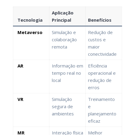
Aplicação
Tecnologia
Principal
Benefícios
Metaverso
Simulação e
Redução de
colaboração
custos e
remota
maior
conectividade
AR
Informação em
Eficiência
tempo real no
operacional e
local
redução de
erros
VR
Simulação
Treinamento
segura de
e
ambientes
planejamento
eficaz
MR
Interação física
Melhor