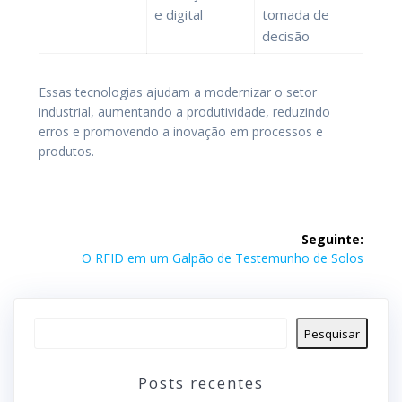
e digital
tomada de
decisão
Essas tecnologias ajudam a modernizar o setor
industrial, aumentando a produtividade, reduzindo
erros e promovendo a inovação em processos e
produtos.
Navegação
Seguinte:
de
Post
O RFID em um Galpão de Testemunho de Solos
seguinte:
Post
Pesquisar
Posts recentes