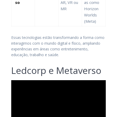
so
AR, VR ou
as como
MR
Horizon
Worlds
(Meta)
Essas tecnologias estão transformando a forma como
interagimos com o mundo digital e físico, ampliando
experiências em áreas como entretenimento,
educação, trabalho e saúde.
Ledcorp e Metaverso