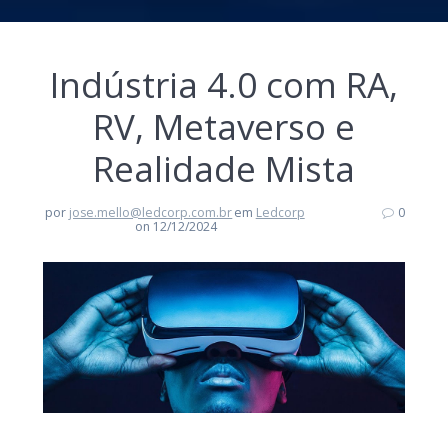
Indústria 4.0 com RA,
RV, Metaverso e
Realidade Mista
por
jose.mello@ledcorp.com.br
em
Ledcorp
0
on 12/12/2024