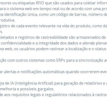
nsores ou etiquetas RFID que são usados para coletar info
para o sistema web em tempo real ou de acordo com uma pr
 identificação única, como um código de barras, número de s
rodutiva.
istro de cada evento relevante na vida do produto, como dat
s.
letados e registros de rastreabilidade são armazenados de
a confidencialidade e a integridade dos dados e atende plen
ma web, os usuários podem rastrear a localização e o status
ção com outros sistemas como ERPs para a sincronização a
r alertas e notificações automáticas quando ocorrerem even
ia de IA (Inteligência Artificial) para geração de relatórios
melhoria e possíveis gargalos.
e aos requisitos legais e regulatórios relacionados à rastr