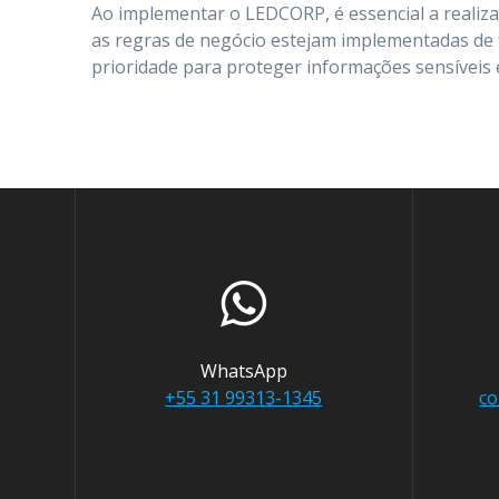
Ao implementar o LEDCORP, é essencial a realiz
as regras de negócio estejam implementadas de 
prioridade para proteger informações sensíveis e
WhatsApp
+55 31 99313-1345
co