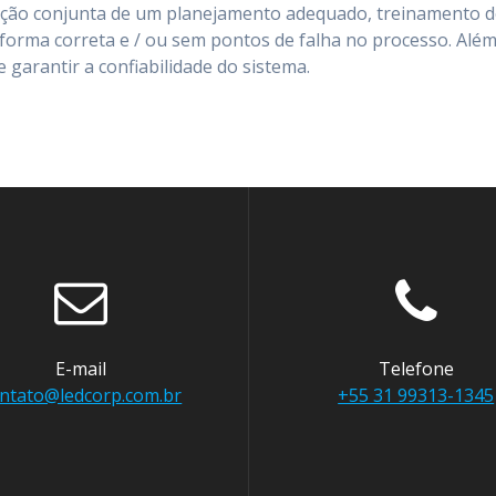
ação conjunta de um planejamento adequado, treinamento dos
forma correta e / ou sem pontos de falha no processo. Alé
 garantir a confiabilidade do sistema.
E-mail
Telefone
ntato@ledcorp.com.br
+55 31 99313-1345